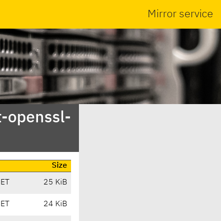
Mirror service
t-openssl-
Size
CET
25 KiB
CET
24 KiB