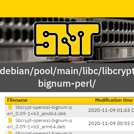
/debian/pool/main/libc/libcryp
bignum-perl/
Filename
Modification time
libcrypt-openssl-bignum-p
2020-11-09 01:43 
erl_0.09-1+b3_amd64.deb
libcrypt-openssl-bignum-p
2020-11-09 00:55 
erl_0.09-1+b3_arm64.deb