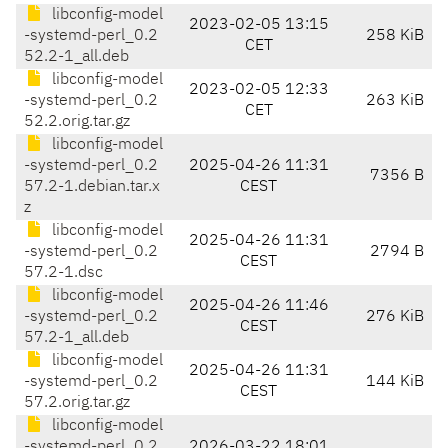
libconfig-model
2023-02-05 13:15
-systemd-perl_0.2
258 KiB
CET
52.2-1_all.deb
libconfig-model
2023-02-05 12:33
-systemd-perl_0.2
263 KiB
CET
52.2.orig.tar.gz
libconfig-model
-systemd-perl_0.2
2025-04-26 11:31
7356 B
57.2-1.debian.tar.x
CEST
z
libconfig-model
2025-04-26 11:31
-systemd-perl_0.2
2794 B
CEST
57.2-1.dsc
libconfig-model
2025-04-26 11:46
-systemd-perl_0.2
276 KiB
CEST
57.2-1_all.deb
libconfig-model
2025-04-26 11:31
-systemd-perl_0.2
144 KiB
CEST
57.2.orig.tar.gz
libconfig-model
-systemd-perl_0.2
2026-03-22 18:01