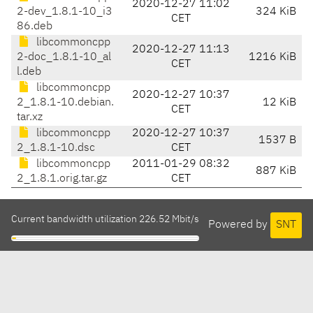
2020-12-27 11:02
2-dev_1.8.1-10_i3
324 KiB
CET
86.deb
libcommoncpp
2020-12-27 11:13
2-doc_1.8.1-10_al
1216 KiB
CET
l.deb
libcommoncpp
2020-12-27 10:37
2_1.8.1-10.debian.
12 KiB
CET
tar.xz
libcommoncpp
2020-12-27 10:37
1537 B
2_1.8.1-10.dsc
CET
libcommoncpp
2011-01-29 08:32
887 KiB
2_1.8.1.orig.tar.gz
CET
Current bandwidth utilization 226.52 Mbit/s
Powered by
SNT