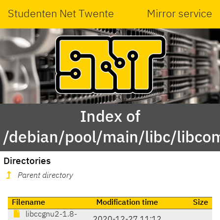
Studenten Net Twente
Mirror service
Index of
/debian/pool/main/libc/libc
Directories
Parent directory
Filename
Modification time
Size
libccgnu2-1.8-
2020-12-27 11:12