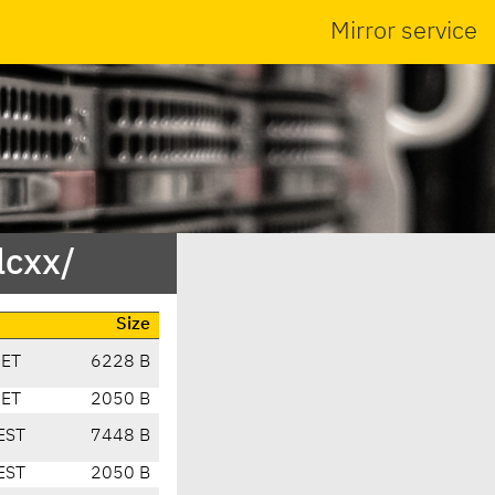
Mirror service
lcxx/
Size
CET
6228 B
CET
2050 B
EST
7448 B
EST
2050 B