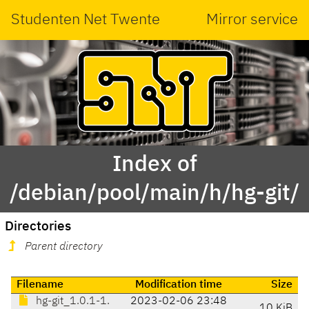
Studenten Net Twente
Mirror service
Index of
/debian/pool/main/h/hg-git/
Directories
Parent directory
Filename
Modification time
Size
hg-git_1.0.1-1.
2023-02-06 23:48
10 KiB