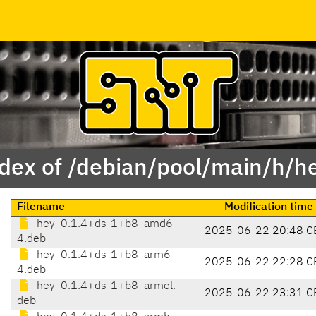
dex of /debian/pool/main/h/h
Filename
Modification time
hey_0.1.4+ds-1+b8_amd6
2025-06-22 20:48 C
4.deb
hey_0.1.4+ds-1+b8_arm6
2025-06-22 22:28 C
4.deb
hey_0.1.4+ds-1+b8_armel.
2025-06-22 23:31 C
deb