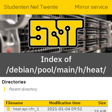
Studenten Net Twente
Mirror service
Index of
/debian/pool/main/h/heat/
Directories
Parent directory
Filename
Modification time
Size
heat-api-cfn_1
2021-01-04 09:52
25 KiB