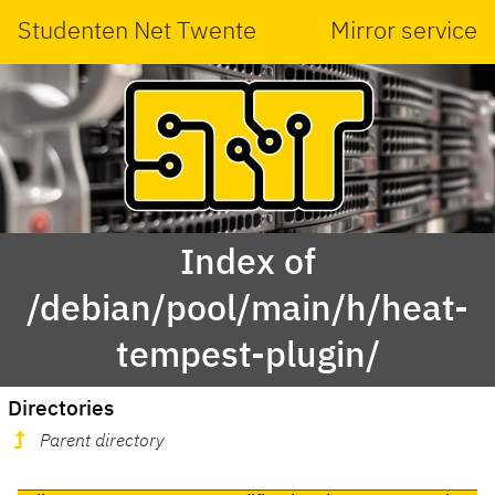
Studenten Net Twente
Mirror service
Index of
/debian/pool/main/h/heat-
tempest-plugin/
Directories
Parent directory