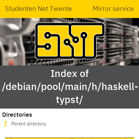
Studenten Net Twente
Mirror service
Index of
/debian/pool/main/h/haskell-
typst/
Directories
Parent directory