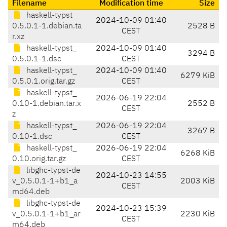
Filename
Modification time
Size
haskell-typst_
2024-10-09 01:40
0.5.0.1-1.debian.ta
2528 B
CEST
r.xz
haskell-typst_
2024-10-09 01:40
3294 B
0.5.0.1-1.dsc
CEST
haskell-typst_
2024-10-09 01:40
6279 KiB
0.5.0.1.orig.tar.gz
CEST
haskell-typst_
2026-06-19 22:04
0.10-1.debian.tar.x
2552 B
CEST
z
haskell-typst_
2026-06-19 22:04
3267 B
0.10-1.dsc
CEST
haskell-typst_
2026-06-19 22:04
6268 KiB
0.10.orig.tar.gz
CEST
libghc-typst-de
2024-10-23 14:55
v_0.5.0.1-1+b1_a
2003 KiB
CEST
md64.deb
libghc-typst-de
2024-10-23 15:39
v_0.5.0.1-1+b1_ar
2230 KiB
CEST
m64.deb