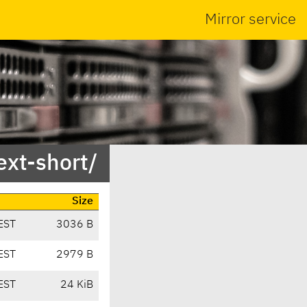
Mirror service
ext-short/
Size
EST
3036 B
EST
2979 B
EST
24 KiB