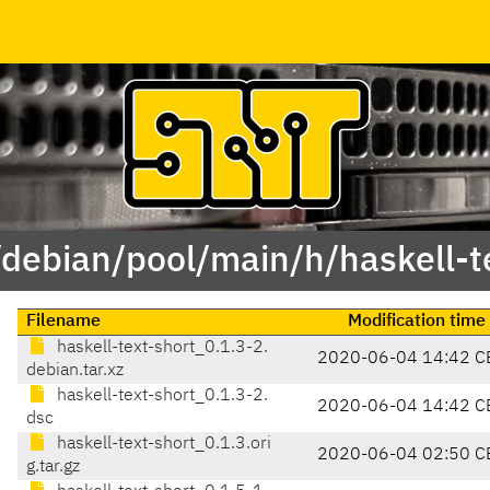
/debian/pool/main/h/haskell-t
Filename
Modification time
haskell-text-short_0.1.3-2.
2020-06-04 14:42 C
debian.tar.xz
haskell-text-short_0.1.3-2.
2020-06-04 14:42 C
dsc
haskell-text-short_0.1.3.ori
2020-06-04 02:50 C
g.tar.gz