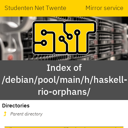
Studenten Net Twente
Mirror service
Index of
/debian/pool/main/h/haskell-
rio-orphans/
Directories
Parent directory