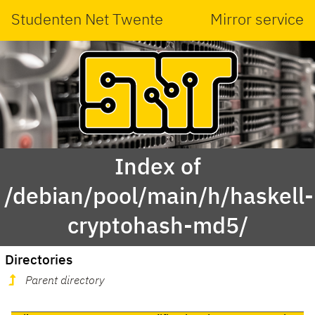
Studenten Net Twente
Mirror service
Index of
/debian/pool/main/h/haskell-
cryptohash-md5/
Directories
Parent directory