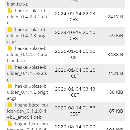
CEST
bian.tar.xz
haskell-blaze-b
2024-09-14 22:13
uilder_0.4.2.3-2.ds
2417 B
CEST
c
haskell-blaze-b
2023-10-19 20:10
uilder_0.4.2.3.orig.t
59 KiB
CEST
ar.gz
haskell-blaze-b
2026-01-04 05:10
uilder_0.4.4.1-2.de
3488 B
CET
bian.tar.xz
haskell-blaze-b
2026-01-04 05:10
uilder_0.4.4.1-2.ds
2431 B
CET
c
haskell-blaze-b
2026-01-04 03:43
uilder_0.4.4.1.orig.t
58 KiB
CET
ar.gz
libghc-blaze-bui
2020-08-14 01:57
lder-dev_0.4.1.0-4
87 KiB
CEST
+b1_amd64.deb
libghc-blaze-bui
2020-08-14 10:00