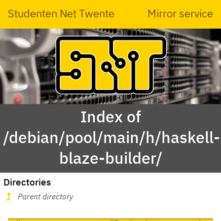
Studenten Net Twente
Mirror service
Index of
/debian/pool/main/h/haskell-
blaze-builder/
Directories
Parent directory